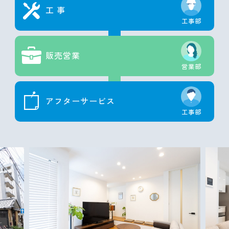
工 事
工事部
販売営業
営業部
アフターサービス
工事部