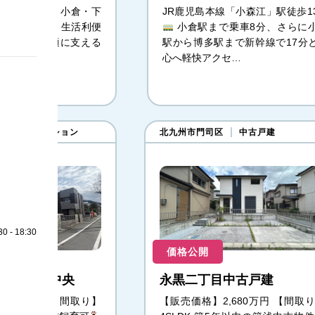
駅が生活圏内、小倉・下
JR鹿児島本線「小森江」駅徒歩1
クセス良好
生活利便
小倉駅まで乗車8分、さらに
、毎日を快適に支える
駅から博多駅まで新幹線で17分
心へ軽快アクセ…
中古マンション
北九州市門司区
中古戸建
0 - 18:30
価格公開
シア大里中央
永黒二丁目中古戸建
,490万円 【間取り】
【販売価格】2,680万円 【間取