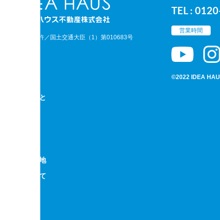
TEL : 012
営業時間
地建物取引業免許／国土交通大臣（1）第010683号
©2022 IDEA HA
ちにできること
ート
ューブ
ーサ
ンション・土地
リーズについて
声