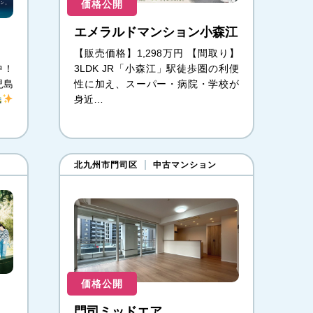
価格公開
エメラルドマンション小森江
【販売価格】1,298万円 【間取り】
中！
3LDK JR「小森江」駅徒歩圏の利便
児島
性に加え、スーパー・病院・学校が
身近…
北九州市門司区
中古マンション
価格公開
門司ミッドエア