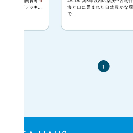
年
】犬・猫飼育可
4SLDK 築5年以内の築浅中古物件
件
1Fウッドデッキ…
海と山に囲まれた自然豊かな環
で…
1