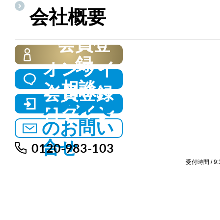
JR「門司」
会社概要
関方面へのア
施設が整った
会員登
住環境。 リ…
録
オンライ
ン相談
会員登録
北九州市門司区
メールで
ログイン
のお問い
合せ
0120-983-103
受付時間 / 9:3
価格公開
サンヴェル
【販売価格】2