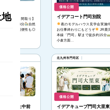
価格公開
十町 第2
土地
イデアコート門司別院
,988万円 【間取り】
東小学校徒歩約4分
自然
夜のモデルハウス見学会実施
らも、生活利便性も◎
お仕事終わりにもどうぞ
JR鹿
本線「門司」駅まで徒歩約15分
小倉方面…
北九州市門司区
価格公開
ーブ戸ノ上中前
イデアキューブ門司大里東