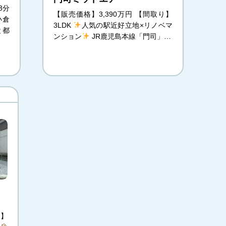
3分
【販売価格】3,390万円 【間取り】
小倉
3LDK
人気の駅近好立地×リノベマ
と都
ンション
JR鹿児島本線「門司」…
り】