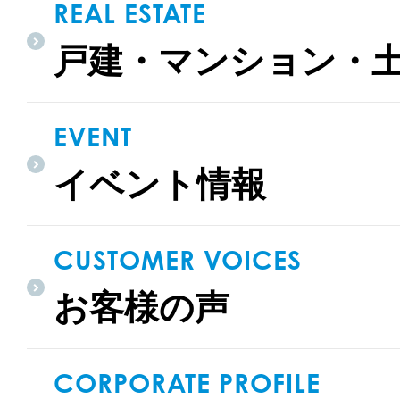
REAL ESTATE
価格公開
門司区上二
戸建・マンション・
【販売価格】2
4LDK 大里
を享受しなが
な子…
EVENT
イベント情報
北九州市門司区
CUSTOMER VOICES
お客様の声
最終1邸
CORPORATE PROFILE
イデアキュ